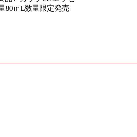
量80ｍL数量限定発売
e
お問い合わせ
|