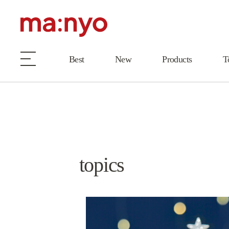
Best
New
Products
T
topics