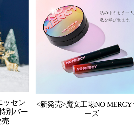
エッセン
<新発売>魔女工場NO MERC
特別バー
ーズ
発売