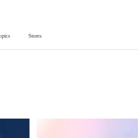
opics
Stores