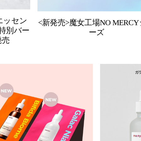
エッセン
<新発売>魔女工場NO MERC
特別バー
ーズ
発売