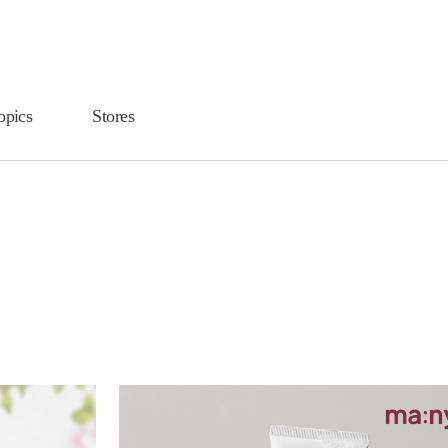
opics
Stores