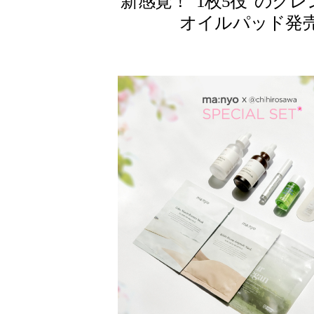
新感覚！“1枚5役”のク
オイルパッド発