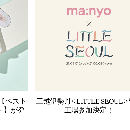
【ベスト
三越伊勢丹< LITTLE SEOUL 
ト】が発
工場参加決定！