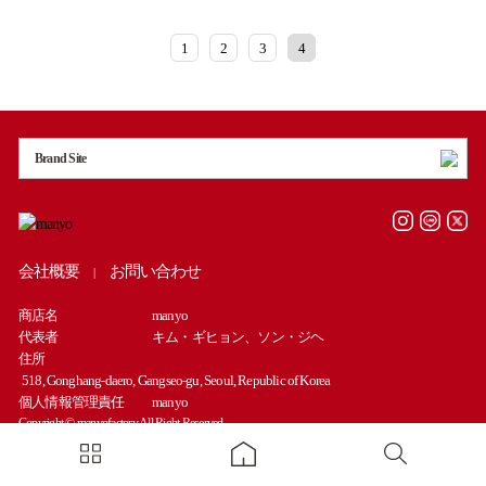
1
2
3
4
Brand Site
会社概要
お問い合わせ
|
商店名
manyo
代表者
キム・ギヒョン、ソン・ジヘ
住所
518, Gonghang-daero, Gangseo-gu, Seoul, Republic of Korea
個人情報管理責任
manyo
Copyright © manyofactory All Right Reserved.