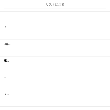
リストに戻る
「ガラクナイアシン2.0エッセンス」大容量＆クリスマス特別バージョン、日本限定発売
<新発売>魔女工場NO MERCYシリーズ
魔女工場がついに日本初上陸！
＜新発売＞大人気美容液パック
＜日本限定商品＞ガラク2.0エッセンス 大容量80ｍL数量限定発売