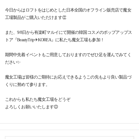
今日からはロフトをはじめとした日本全国のオフライン販売店で
魔女
工場製品がご購入いただけます👏
また、9/8日から有楽町マルイにて開催の
韓国コスメのポップアップス
トア『BeautyTrip✈KOREA』に
私たち魔女工場も参加！
期間中先着イベントもご用意しておりますので
ぜひ足を運んでみてく
ださい✨
魔女工場は皆様のご期待にお応えできるよう
この先もより良い製品づ
くりに努めて参ります。
これからも私たち魔女工場をどうぞ
よろしくお願いいたします😊