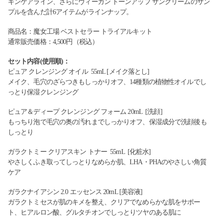
キンケアライン、さらにヴィーガン トーンアップ サンクリームのサン
プルを含んだ計6アイテムがラインナップ。
商品名：魔女工場 ベストセラー トライアルキット
通常販売価格：4,500円（税込）
セット内容(使用順)：
ピュア クレンジング オイル 55mL [メイク落とし]
メイク、毛穴のざらつきもしっかりオフ、14種類の植物性オイルでし
っとり保湿クレンジング
ピュア＆ディープ クレンジング フォーム 20mL [洗顔]
もっちり泡で毛穴の奥の汚れまでしっかりオフ、保湿成分で洗顔後も
しっとり
ガラクトミー クリアスキン トナー 55mL [化粧水]
やさしくふき取ってしっとりなめらか肌、LHA・PHAのやさしい角質
ケア
ガラクナイアシン 2.0 エッセンス 20mL [美容液]
ガラクトミセスが肌のキメを整え、クリアでなめらかな肌をサポー
ト、ヒアルロン酸、グルタチオンでしっとりツヤのある肌に