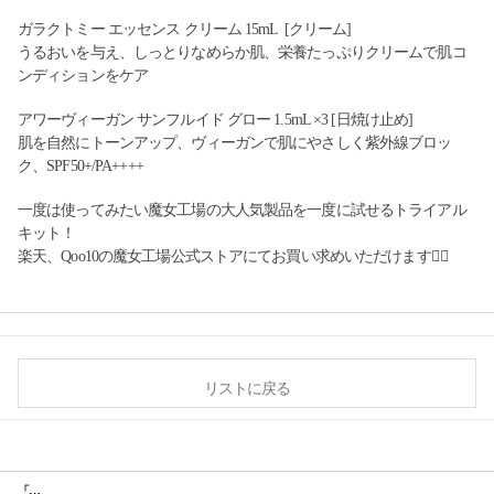
ガラクトミー エッセンス クリーム 15mL [クリーム]
うるおいを与え、しっとりなめらか肌、栄養たっぷりクリームで肌コ
ンディションをケア
アワーヴィーガン サンフルイド グロー 1.5mL ×3 [日焼け止め]
肌を自然にトーンアップ、ヴィーガンで肌にやさしく紫外線ブロッ
ク、SPF50+/PA++++
一度は使ってみたい魔女工場の大人気製品を一度に試せるトライアル
キット！
楽天、Qoo10の魔女工場公式ストアにてお買い求めいただけます🧙‍♀️
リストに戻る
「魔女工場」から待望の【ベストセラー トライアルキット】が発売！