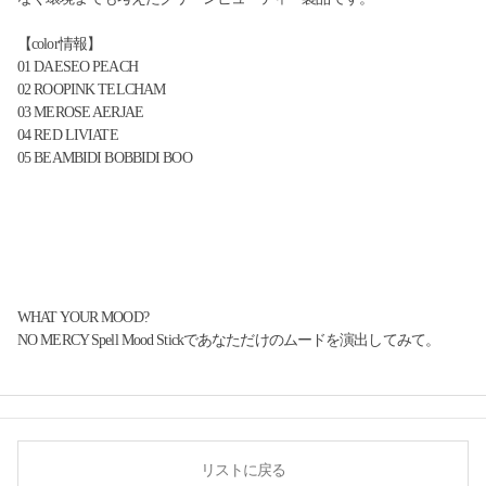
【color情報】
01 DAESEO PEACH
02 ROOPINK TELCHAM
03 MEROSE AERJAE
04 RED LIVIATE
05 BEAMBIDI BOBBIDI BOO
WHAT YOUR MOOD?
NO MERCY Spell Mood Stickであなただけのムードを演出してみて。
リストに戻る