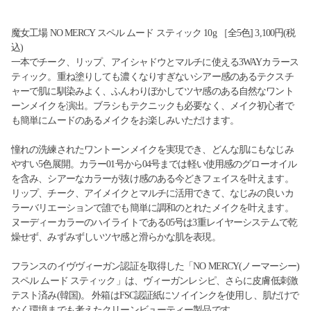
魔女工場 NO MERCY スペル ムード スティック 10g ［全5色] 3,100円(税
込)
一本でチーク、リップ、アイシャドウとマルチに使える3WAYカラース
ティック。重ね塗りしても濃くなりすぎないシアー感のあるテクスチ
ャーで肌に馴染みよく、ふんわりぼかしてツヤ感のある自然なワント
ーンメイクを演出。ブラシもテクニックも必要なく、メイク初心者で
も簡単にムードのあるメイクをお楽しみいただけます。
憧れの洗練されたワントーンメイクを実現でき、どんな肌にもなじみ
やすい5色展開。カラー01号から04号までは軽い使用感のグローオイル
を含み、シアーなカラーが抜け感のある今どきフェイスを叶えます。
リップ、チーク、アイメイクとマルチに活用できて、なじみの良いカ
ラーバリエーションで誰でも簡単に調和のとれたメイクを叶えます。
ヌーディーカラーのハイライトである05号は3重レイヤーシステムで乾
燥せず、みずみずしいツヤ感と滑らかな肌を表現。
フランスのイヴヴィーガン認証を取得した「NO MERCY(ノーマーシー)
スペル ムード スティック」は、ヴィーガンレシピ、さらに皮膚低刺激
テスト済み(韓国)。 外箱はFSC認証紙にソイインクを使用し、肌だけで
なく環境までも考えたクリーンビューティー製品です。