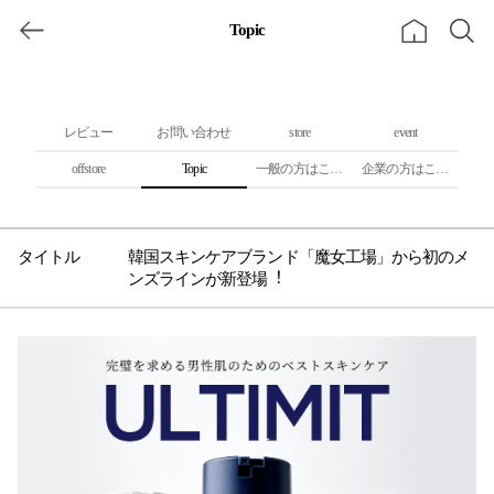
Topic
レビュー
お問い合わせ
store
event
offstore
Topic
一般の方はこちら
企業の方はこちら
韓国スキンケアブランド「魔⼥⼯場」から初のメ
ンズラインが新登場︕