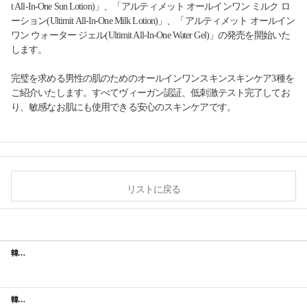
t All-In-One Sun Lotion)」、「アルティメット オールインワン ミルク ロ
ーション(Ultimit All-In-One Milk Lotion)」、「アルティメット オールイン
ワン ウォーター ジェル(Ultimit All-In-One Water Gel)」の発売を開始いた
します。
完璧を求める男性の肌のためのオールインワンスキンスキンケア3種を
ご紹介いたします。すべてヴィーガン認証、低刺激テスト完了してお
り、敏感なお肌にも使⽤できる安⼼のスキンケアです。
リストに戻る
韓国のスキンケアブランド「manyo」から映画ウィキッドとコラボしたリミティッドエディションが登場！
韓国のスキンケアブランド「manyo」から2024秋限定エディション「金木犀の香り」限定パッケージが登場！