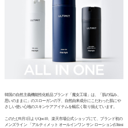
韓国の⾃然主義機能性化粧品ブランド「魔⼥⼯場」は、「肌の悩み、
思いのままに」のスローガンの下、⾃然由来成分にこだわった肌にや
さしい使い⼼地のスキンケアアイテムを幅広く取り揃えています。
このたび8⽉1⽇よりQoo10、楽天市場公式ショップにて、ブランド初の
メンズライン 「アルティメット オールインワン サン ローション(Ultimi