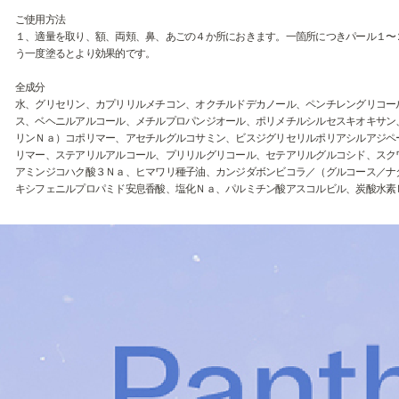
ご使用方法
１、適量を取り、額、両頬、鼻、あごの４か所におきます。一箇所につきパール１〜
う一度塗るとより効果的です。
全成分
水、グリセリン、カプリリルメチコン、オクチルドデカノール、ペンチレングリコー
ス、ベヘニルアルコール、メチルプロパンジオール、ポリメチルシルセスキオキサン
リンＮａ）コポリマー、アセチルグルコサミン、ビスジグリセリルポリアシルアジペ
リマー、ステアリルアルコール、プリリルグリコール、セテアリルグルコシド、スク
アミンジコハク酸３Ｎａ、ヒマワリ種子油、カンジダボンビコラ／（グルコース／ナ
キシフェニルプロパミド安息香酸、塩化Ｎａ、パルミチン酸アスコルビル、炭酸水素