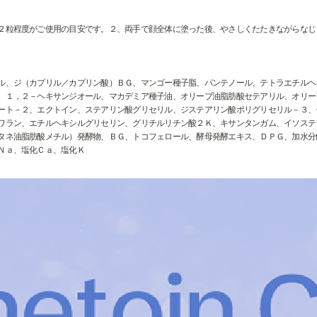
２粒程度がご使用の目安です。２、両手で顔全体に塗った後、やさしくたたきながらなじ
ル、ジ（カプリル／カプリン酸）ＢＧ、マンゴー種子脂、パンテノール、テトラエチルヘ
、１，２－ヘキサンジオール、マカデミア種子油、オリーブ油脂肪酸セテアリル、オリー
ート－２、エクトイン、ステアリン酸グリセリル、ジステアリン酸ポリグリセリル－３、
ワラン、エチルヘキシルグリセリン、グリチルリチン酸２Ｋ、キサンタンガム、イソステ
タネ油脂肪酸メチル）発酵物、ＢＧ、トコフェロール、酵母発酵エキス、ＤＰＧ、加水分
Ｎａ、塩化Ｃａ、塩化Ｋ