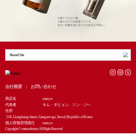
Brand Site
会社概要
お問い合わせ
|
商店名
manyo
代表者
キム・ギヒョン、ソン・ジヘ
住所
518, Gonghang-daero, Gangseo-gu, Seoul, Republic of Korea
個人情報管理責任
manyo
Copyright © manyofactory All Right Reserved.