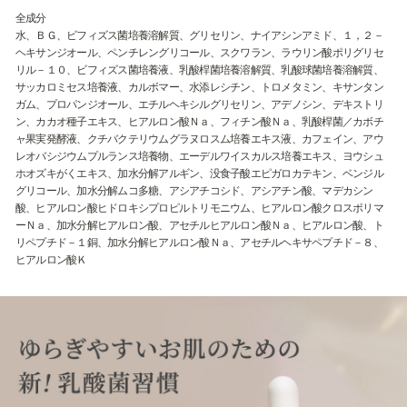
全成分
水、ＢＧ、ビフィズス菌培養溶解質、グリセリン、ナイアシンアミド、１，２－
ヘキサンジオール、ペンチレングリコール、スクワラン、ラウリン酸ポリグリセ
リル－１０、ビフィズス菌培養液、乳酸桿菌培養溶解質、乳酸球菌培養溶解質、
サッカロミセス培養液、カルボマー、水添レシチン、トロメタミン、キサンタン
ガム、プロパンジオール、エチルヘキシルグリセリン、アデノシン、デキストリ
ン、カカオ種子エキス、ヒアルロン酸Ｎａ、フィチン酸Ｎａ、乳酸桿菌／カボチ
ャ果実発酵液、クチバクテリウムグラヌロスム培養エキス液、カフェイン、アウ
レオバシジウムプルランス培養物、エーデルワイスカルス培養エキス、ヨウシュ
ホオズキがくエキス、加水分解アルギン、没食子酸エピガロカテキン、ベンジル
グリコール、加水分解ムコ多糖、アシアチコシド、アシアチン酸、マデカシン
酸、ヒアルロン酸ヒドロキシプロピルトリモニウム、ヒアルロン酸クロスポリマ
ーＮａ、加水分解ヒアルロン酸、アセチルヒアルロン酸Ｎａ、ヒアルロン酸、ト
リペプチド－１銅、加水分解ヒアルロン酸Ｎａ、アセチルヘキサペプチド－８、
ヒアルロン酸Ｋ