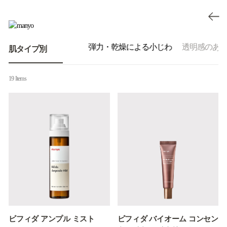
ラブル肌
毛穴・皮脂
弾力・乾燥による小じわ
透明感のあ
肌タイプ別
19 Items
ビフィダ アンプル ミスト
ビフィダ バイオーム コンセン