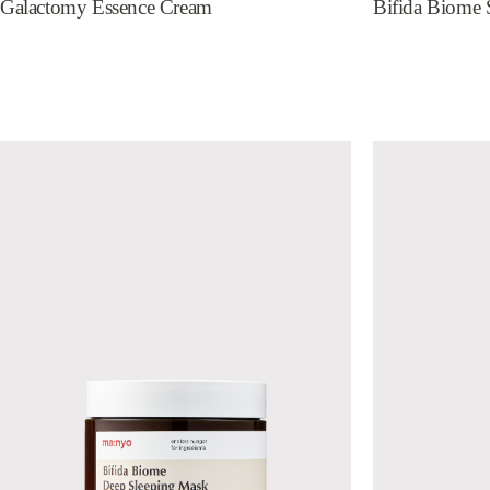
Galactomy Essence Cream
Bifida Biome