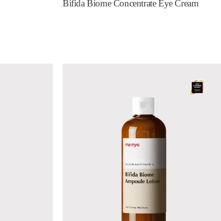
アイクリーム
Bifida Biome Concentrate Eye Cream