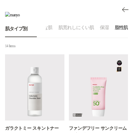
透明感のあるクリアな肌
肌荒れしにくい肌
保湿
脂性肌
肌タイプ別
14 Items
ガラクトミー スキントナー
ファンデフリー サンクリーム