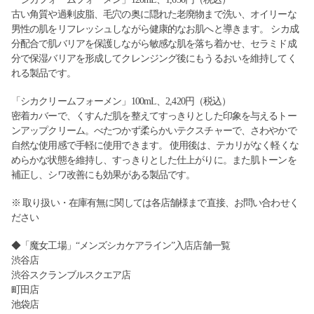
古い角質や過剰皮脂、毛穴の奥に隠れた老廃物まで洗い、オイリーな
男性の肌をリフレッシュしながら健康的なお肌へと導きます。 シカ成
分配合で肌バリアを保護しながら敏感な肌を落ち着かせ、セラミド成
分で保湿バリアを形成してクレンジング後にもうるおいを維持してく
れる製品です。
「シカクリームフォーメン」100mL、2,420円（税込）
密着カバーで、くすんだ肌を整えてすっきりとした印象を与えるトー
ンアップクリーム。べたつかず柔らかいテクスチャーで、さわやかで
自然な使用感で手軽に使用できます。 使用後は、テカリがなく軽くな
めらかな状態を維持し、すっきりとした仕上がりに。また肌トーンを
補正し、シワ改善にも効果がある製品です。
※ 取り扱い・在庫有無に関しては各店舗様まで直接、お問い合わせく
ださい
◆「魔女工場」“メンズシカケアライン”入店店舗一覧
渋谷店
渋谷スクランブルスクエア店
町田店
池袋店