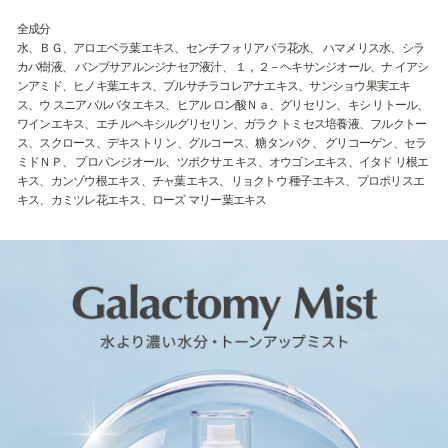
全成分
水、ＢＧ、アロエベラ葉エキス、センチフォリアバラ花水、 ハマメリス水、シラ
カバ樹液、 バンブサアルンジナセア液汁、 １，２－ヘキサンジオール、ナ イアシ
ンアミド、ヒノキ葉エキス、プルサチラコレアナエキス、サンショウ果実エキ
ス、ウ スニアバルバタエキス、ヒアル ロン酸Ｎａ、グリセリン、キシ リトール、
ワインエキス、エチ ルヘキシルグリセリン、ガラク トミセス培養液、フルクトー
ス、スクロース、デキストリ ン、グルコース、糖タンパク、 グリコーゲン、セラ
ミドＮＰ、 プロパンジオール、ツボクサエ キス、オウゴンエキス、イタド リ根エ
キス、カンゾウ根エキス、チャ葉エキス、リョクトウ 種子エキス、プロポリスエ
キス、カミツレ花エキス、ローズ マリー葉エキス