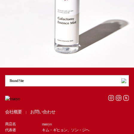
Brand Site
会社概要
お問い合わせ
|
商店名
manyo
代表者
キム・ギヒョン、ソン・ジヘ