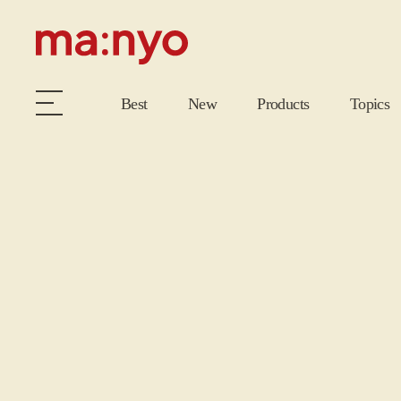
Best
New
Products
Topics