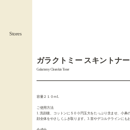
Stores
ガラクトミー スキントナー
Galactomy Clearskin Toner
容量２１０ｍL
ご使用方法
1. 洗顔後、コットンに５００円玉大をたっぷり含ませ、小鼻
顔全体をやさしくふき取ります。3. 首やデコルテラインにも
全成分