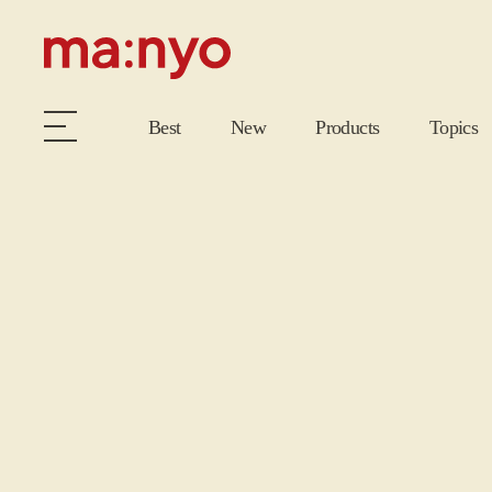
Best
New
Products
Topics