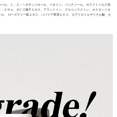
コール、１，２－ヘキサンジオール、ベタイン、パンテノール、ガラクトミセス培
Ａ－２Ｎａ、ダイズ種子エキス、アラントイン、グルコノラクトン、オクタンジオ
ル、 ローズマリー葉エキス、パパイア果実エキス、カプリロイルサリチル酸、セ