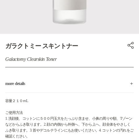
ガラクトミー スキントナー
Galactomy Clearskin Toner
more details
容量２１０ｍL
ご使用方法
1. 洗顔後、コットンに５００円玉大をたっぷり含ませ、小鼻の周りや額、Tゾーン
などからふき取ります。2. 顔の内側から外側へ、下から上へ、顔全体をやさしく
ふき取ります。3. 首やデコルテラインにもお使いください。4. コットンの汚れをご
確認ください。