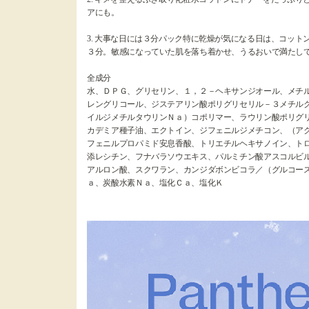
アにも。
3. 大事な日には３分パック特に乾燥が気になる日は、コッ
３分。敏感になっていた肌を落ち着かせ、うるおいで満たし
全成分
水、ＤＰＧ、グリセリン、１，２－ヘキサンジオール、メチ
レングリコール、ジステアリン酸ポリグリセリル－３メチル
イルジメチルタウリンＮａ）コポリマー、ラウリン酸ポリグ
カデミア種子油、エクトイン、ジフェニルジメチコン、（ア
フェニルプロパミド安息香酸、トリエチルヘキサノイン、ト
添レシチン、フナバラソウエキス、パルミチン酸アスコルビ
アルロン酸、スクワラン、カンジダボンビコラ／（グルコー
ａ、炭酸水素Ｎａ、塩化Ｃａ、塩化Ｋ