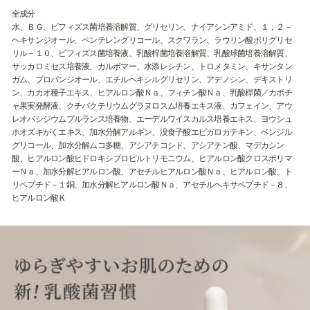
全成分
水、ＢＧ、ビフィズス菌培養溶解質、グリセリン、ナイアシンアミド、１，２－
ヘキサンジオール、ペンチレングリコール、スクワラン、ラウリン酸ポリグリセ
リル－１０、ビフィズス菌培養液、乳酸桿菌培養溶解質、乳酸球菌培養溶解質、
サッカロミセス培養液、カルボマー、水添レシチン、トロメタミン、キサンタン
ガム、プロパンジオール、エチルヘキシルグリセリン、アデノシン、デキストリ
ン、カカオ種子エキス、ヒアルロン酸Ｎａ、フィチン酸Ｎａ、乳酸桿菌／カボチ
ャ果実発酵液、クチバクテリウムグラヌロスム培養エキス液、カフェイン、アウ
レオバシジウムプルランス培養物、エーデルワイスカルス培養エキス、ヨウシュ
ホオズキがくエキス、加水分解アルギン、没食子酸エピガロカテキン、ベンジル
グリコール、加水分解ムコ多糖、アシアチコシド、アシアチン酸、マデカシン
酸、ヒアルロン酸ヒドロキシプロピルトリモニウム、ヒアルロン酸クロスポリマ
ーＮａ、加水分解ヒアルロン酸、アセチルヒアルロン酸Ｎａ、ヒアルロン酸、ト
リペプチド－１銅、加水分解ヒアルロン酸Ｎａ、アセチルヘキサペプチド－８、
ヒアルロン酸Ｋ