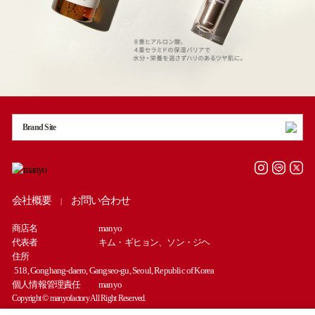
Brand Site
会社概要
お問い合わせ
|
商店名
manyo
代表者
キム・ギヒョン、ソン・ジヘ
住所
518, Gonghang-daero, Gangseo-gu, Seoul, Republic of Korea
個人情報管理責任
manyo
Copyright © manyofactory All Right Reserved.