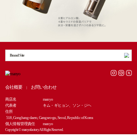
Brand Site
会社概要
お問い合わせ
|
商店名
manyo
代表者
キム・ギヒョン、ソン・ジヘ
住所
518, Gonghang-daero, Gangseo-gu, Seoul, Republic of Korea
個人情報管理責任
manyo
Copyright © manyofactory All Right Reserved.