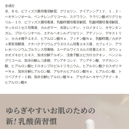
全成分
水、ＢＧ、ビフィズス菌培養溶解質、グリセリン、ナイアシンアミド、１，２－
ヘキサンジオール、ペンチレングリコール、スクワラン、ラウリン酸ポリグリセ
リル－１０、ビフィズス菌培養液、乳酸桿菌培養溶解質、乳酸球菌培養溶解質、
サッカロミセス培養液、カルボマー、水添レシチン、トロメタミン、キサンタン
ガム、プロパンジオール、エチルヘキシルグリセリン、アデノシン、デキストリ
ン、カカオ種子エキス、ヒアルロン酸Ｎａ、フィチン酸Ｎａ、乳酸桿菌／カボチ
ャ果実発酵液、クチバクテリウムグラヌロスム培養エキス液、カフェイン、アウ
レオバシジウムプルランス培養物、エーデルワイスカルス培養エキス、ヨウシュ
ホオズキがくエキス、加水分解アルギン、没食子酸エピガロカテキン、ベンジル
グリコール、加水分解ムコ多糖、アシアチコシド、アシアチン酸、マデカシン
酸、ヒアルロン酸ヒドロキシプロピルトリモニウム、ヒアルロン酸クロスポリマ
ーＮａ、加水分解ヒアルロン酸、アセチルヒアルロン酸Ｎａ、ヒアルロン酸、ト
リペプチド－１銅、加水分解ヒアルロン酸Ｎａ、アセチルヘキサペプチド－８、
ヒアルロン酸Ｋ