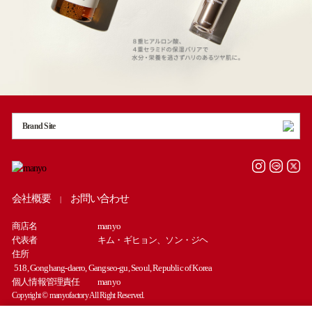
Brand Site
会社概要
お問い合わせ
|
商店名
manyo
代表者
キム・ギヒョン、ソン・ジヘ
住所
518, Gonghang-daero, Gangseo-gu, Seoul, Republic of Korea
個人情報管理責任
manyo
Copyright © manyofactory All Right Reserved.