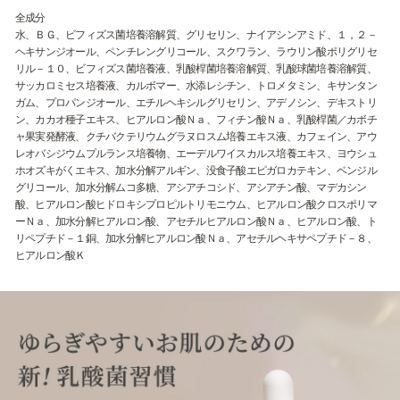
全成分
水、ＢＧ、ビフィズス菌培養溶解質、グリセリン、ナイアシンアミド、１，２－
ヘキサンジオール、ペンチレングリコール、スクワラン、ラウリン酸ポリグリセ
リル－１０、ビフィズス菌培養液、乳酸桿菌培養溶解質、乳酸球菌培養溶解質、
サッカロミセス培養液、カルボマー、水添レシチン、トロメタミン、キサンタン
ガム、プロパンジオール、エチルヘキシルグリセリン、アデノシン、デキストリ
ン、カカオ種子エキス、ヒアルロン酸Ｎａ、フィチン酸Ｎａ、乳酸桿菌／カボチ
ャ果実発酵液、クチバクテリウムグラヌロスム培養エキス液、カフェイン、アウ
レオバシジウムプルランス培養物、エーデルワイスカルス培養エキス、ヨウシュ
ホオズキがくエキス、加水分解アルギン、没食子酸エピガロカテキン、ベンジル
グリコール、加水分解ムコ多糖、アシアチコシド、アシアチン酸、マデカシン
酸、ヒアルロン酸ヒドロキシプロピルトリモニウム、ヒアルロン酸クロスポリマ
ーＮａ、加水分解ヒアルロン酸、アセチルヒアルロン酸Ｎａ、ヒアルロン酸、ト
リペプチド－１銅、加水分解ヒアルロン酸Ｎａ、アセチルヘキサペプチド－８、
ヒアルロン酸Ｋ