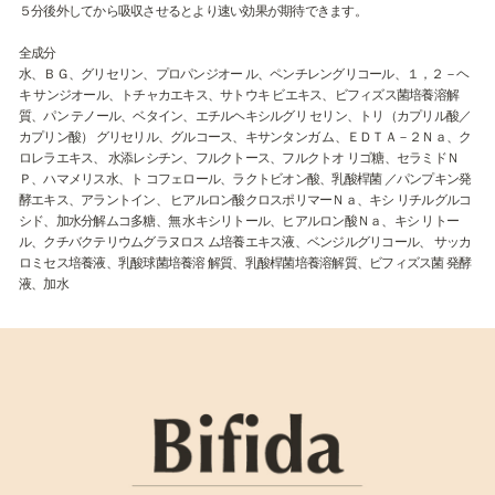
５分後外してから吸収させるとより速い効果が期待できます。
全成分
水、ＢＧ、グリセリン、プロパンジオー ル、ペンチレングリコール、１，２－ヘ
キ サンジオール、トチャカエキス、サトウキ ビエキス、ビフィズス菌培養溶解
質、パン テノール、ベタイン、エチルヘキシルグリ セリン、トリ（カプリル酸／
カプリン酸） グリセリル、グルコース、キサンタンガ ム、ＥＤＴＡ－２Ｎａ、ク
ロレラエキス、 水添レシチン、フルクトース、フルクトオ リゴ糖、セラミドＮ
Ｐ、ハマメリス水、ト コフェロール、ラクトビオン酸、乳酸桿菌 ／パンプキン発
酵エキス、アラントイン、 ヒアルロン酸クロスポリマーＮａ、キシ リチルグルコ
シド、加水分解ムコ多糖、無 水キシリトール、ヒアルロン酸Ｎａ、キシ リトー
ル、クチバクテリウムグラヌロス ム培養エキス液、ベンジルグリコール、 サッカ
ロミセス培養液、乳酸球菌培養溶 解質、乳酸桿菌培養溶解質、ビフィズス菌 発酵
液、加水