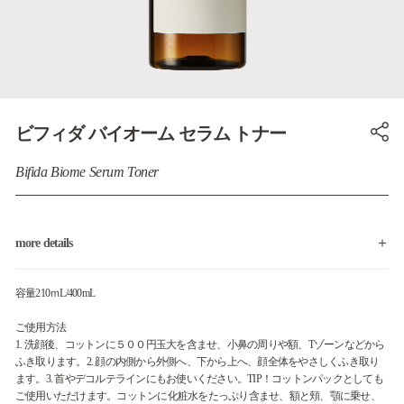
ビフィダ バイオーム セラム トナー
Bifida Biome Serum Toner
more details
容量210ｍL/400mL
ご使用方法
1. 洗顔後、コットンに５００円玉大を含ませ、小鼻の周りや額、Tゾーンなどから
ふき取ります。2. 顔の内側から外側へ、下から上へ、顔全体をやさしくふき取り
ます。3. 首やデコルテラインにもお使いください。TIP！コットンパックとしても
ご使用いただけます。コットンに化粧水をたっぷり含ませ、額と頬、顎に乗せ、