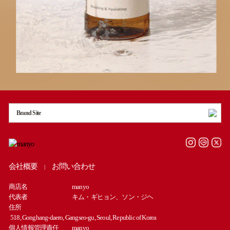
Brand Site
会社概要
お問い合わせ
|
商店名
manyo
代表者
キム・ギヒョン、ソン・ジヘ
住所
518, Gonghang-daero, Gangseo-gu, Seoul, Republic of Korea
個人情報管理責任
manyo