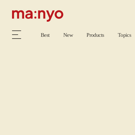
Best
New
Products
Topics