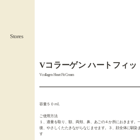
Stores
Vコラーゲン ハートフィッ
Vcollagen Heart Fit Cream
容量５０ｍL
ご使用方法
１、適量を取り、額、両頬、鼻、あごの４か所におきます。
後、やさしくたたきながらなじませます。３、顔全体に馴染
す