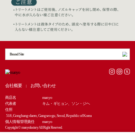
Brand Site
会社概要
お問い合わせ
|
商店名
manyo
代表者
キム・ギヒョン、ソン・ジヘ
住所
518, Gonghang-daero, Gangseo-gu, Seoul, Republic of Korea
個人情報管理責任
manyo
Copyright © manyofactory All Right Reserved.