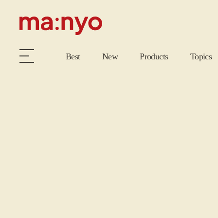
Best
New
Products
Topics