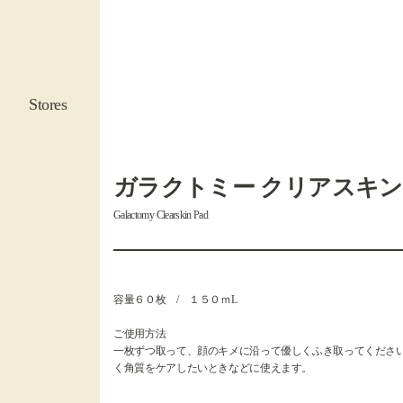
Stores
ガラクトミー クリアスキン
Galactomy Clearskin Pad
容量６０枚 / １５０ｍL
ご使用方法
一枚ずつ取って、顔のキメに沿って優しくふき取ってくださ
く角質をケアしたいときなどに使えます。