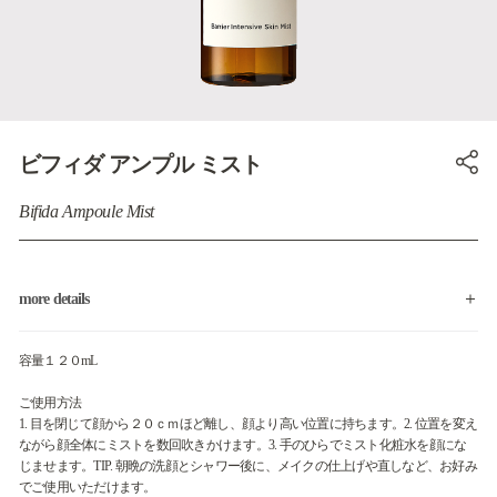
ビフィダ アンプル ミスト
Bifida Ampoule Mist
more details
容量１２０mL
ご使用方法
1. 目を閉じて顔から２０ｃｍほど離し、顔より高い位置に持ちます。2. 位置を変え
ながら顔全体にミストを数回吹きかけます。3. 手のひらでミスト化粧水を顔にな
じませます。TIP. 朝晩の洗顔とシャワー後に、メイクの仕上げや直しなど、お好み
でご使用いただけます。