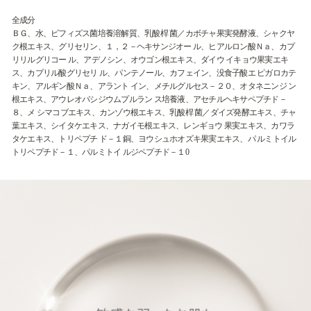
全成分
ＢＧ、水、ビフィズス菌培養溶解質、乳酸桿 菌／カボチャ果実発酵液、シャクヤ
ク根エキス、グリセリン、１，２－ヘキサンジオー ル、ヒアルロン酸Ｎａ、カプ
リリルグリコー ル、アデノシン、オウゴン根エキス、ダイウ イキョウ果実エキ
ス、カプリル酸グリセリ ル、パンテノール、カフェイン、没食子酸エ ピガロカテ
キン、アルギン酸Ｎａ、アラント イン、メチルグルセス－２０、オタネニンジ ン
根エキス、アウレオバシジウムプルラン ス培養液、アセチルヘキサペプチド－
８、メ シマコブエキス、カンゾウ根エキス、乳酸桿 菌／ダイズ発酵エキス、チャ
葉エキス、シイタケエキス、ナガイモ根エキス、レンギョウ 果実エキス、カワラ
タケエキス、トリペプチ ド－１銅、ヨウシュホオズキ果実エキス、パ ルミトイル
トリペプチド－１、パルミトイ ルジペプチド－１0