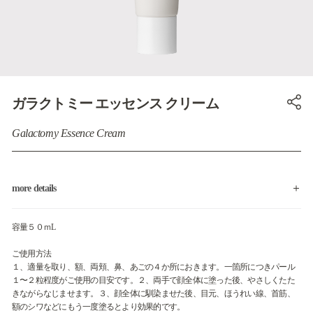
ガラクトミー エッセンス クリーム
Galactomy Essence Cream
more details
容量５０ｍL
ご使用方法
１、適量を取り、額、両頬、鼻、あごの４か所におきます。一箇所につきパール
１〜２粒程度がご使用の目安です。２、両手で顔全体に塗った後、やさしくたた
きながらなじませます。３、顔全体に馴染ませた後、目元、ほうれい線、首筋、
額のシワなどにもう一度塗るとより効果的です。