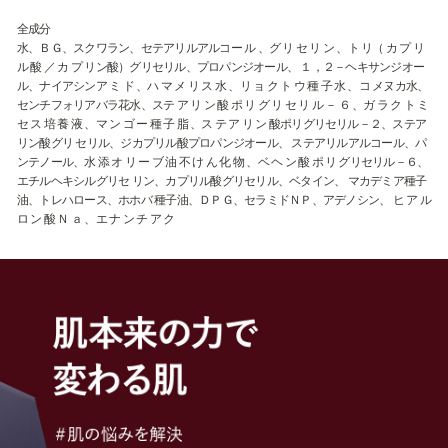
全成分
水、ＢＧ、スクワラン、セテアリルアルコー ル 、グ リ セ リ ン 、ト リ（ カ プ リ
ル 酸 ／ カ プ リン酸）グリセリル、プロパンジオール、 １，２－ヘキサンジオー
ル、ナイアシンア ミ ド 、ハ マ メ リ ス 水 、リ ョ ク ト ウ 種 子 水 、コ メヌカ水、
センチフォリアバラ花水、ステ ア リ ン 酸 ポ リ グ リ セ リ ル － ６ 、ガ ラ ク ト ミ
セ ス 培 養 液 、マ ン ゴ ー 種 子 脂 、ス テ ア リ ン 酸ポリグリセリル－２、ステア
リン酸グリ セリル、ジカプリル酸プロパンジオール、 ステアリルアルコール、パ
ンテノール、水 添 オ リ ー ブ 油 不 け ん 化 物 、ベ ヘ ン 酸 ポ リ グリセリル－６、
エチルヘキシルグリセ リン、カプリル酸グリセリル、ベタイン、 マカデミア種子
油、トレハロース、ホホバ 種子油、ＤＰＧ、セラミドＮＰ、アデノシン、 ヒ ア ル
ロ ン 酸 Ｎ ａ 、エ ナ ン チ ア ク