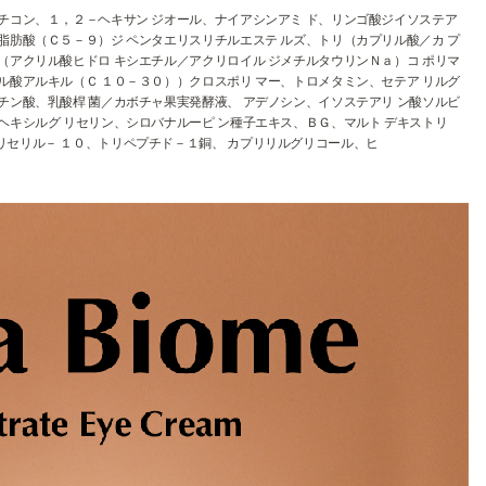
チコン、１，２－ヘキサン ジオール、ナイアシンアミ ド、リンゴ酸ジイソステア
脂肪酸（Ｃ５－９）ジ ペンタエリスリチルエステ ルズ、トリ（カプリル酸／カ プ
（アクリル酸ヒドロ キシエチル／アクリロイル ジメチルタウリンＮａ）コ ポリマ
ル酸アルキル（Ｃ １０－３０））クロスポリ マー、トロメタミン、セテア リルグ
チン酸、乳酸桿 菌／カボチャ果実発酵液、 アデノシン、イソステアリ ン酸ソルビ
ヘキシルグ リセリン、シロバナルーピ ン種子エキス、ＢＧ、マルト デキストリ
リセリル－ １０、トリペプチド－１銅、 カプリリルグリコール、ヒ