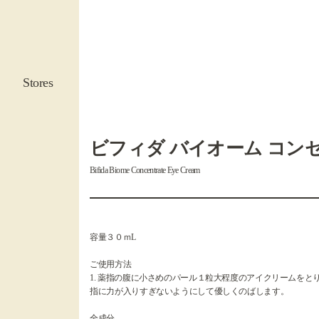
Stores
ビフィダ バイオーム コン
Bifida Biome Concentrate Eye Cream
容量３０ｍL
ご使用方法
1. 薬指の腹に小さめのパール１粒大程度のアイクリームをとり
指に力が入りすぎないようにして優しくのばします。
全成分