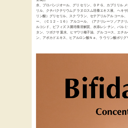
水、プロパンジオール、グリ セリン、ＤＰＧ、カプリリル メ
リル、クチバクテリウムグ ラヌロスム培養エキス液、 ヘキサ
リン酸）グリセリル、スク ワラン、セテアリルアル コール、
ー、（Ｃ１２－１６） アルコール、（アクリレーツ ／アクリ
ルコシド、ビフィズ ス菌培養溶解質、水添レシ チン、パルミ
タン、ツボクサ 葉水、ヒマワリ種子油、グル コース、エチル
ン、アボカドエキス、ヒアルロン酸Ｎａ、ラ ウリン酸ポリグ