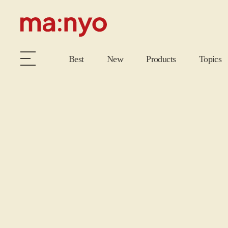
Best
New
Products
Topics