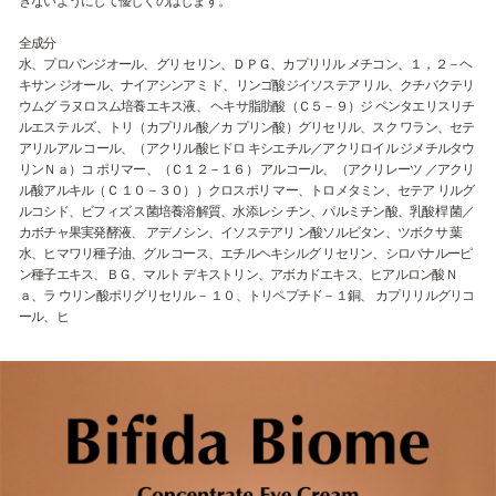
ぎないようにして優しくのばします。
全成分
水、プロパンジオール、グリ セリン、ＤＰＧ、カプリリル メチコン、１，２－ヘ
キサン ジオール、ナイアシンアミ ド、リンゴ酸ジイソステア リル、クチバクテリ
ウムグ ラヌロスム培養エキス液、 ヘキサ脂肪酸（Ｃ５－９）ジ ペンタエリスリチ
ルエステ ルズ、トリ（カプリル酸／カ プリン酸）グリセリル、スク ワラン、セテ
アリルアル コール、（アクリル酸ヒドロ キシエチル／アクリロイル ジメチルタウ
リンＮａ）コ ポリマー、（Ｃ１２－１６） アルコール、（アクリレーツ ／アクリ
ル酸アルキル（Ｃ １０－３０））クロスポリ マー、トロメタミン、セテア リルグ
ルコシド、ビフィズ ス菌培養溶解質、水添レシ チン、パルミチン酸、乳酸桿 菌／
カボチャ果実発酵液、 アデノシン、イソステアリ ン酸ソルビタン、ツボクサ 葉
水、ヒマワリ種子油、グル コース、エチルヘキシルグ リセリン、シロバナルーピ
ン種子エキス、ＢＧ、マルト デキストリン、アボカドエキス、ヒアルロン酸Ｎ
ａ、ラ ウリン酸ポリグリセリル－ １０、トリペプチド－１銅、 カプリリルグリコ
ール、ヒ