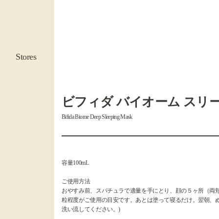
Stores
ビフィダ バイオーム スリ
Bifida Biome Deep Sleeping Mask
容量100mL
ご使用方法
おやすみ前、スパチュラで適量を手にとり、顔の５ヶ所（両
粒程度がご使用の目安です。あとは塗って寝るだけ。翌朝、
洗い流してください。)