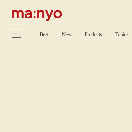
Best
New
Products
Topics