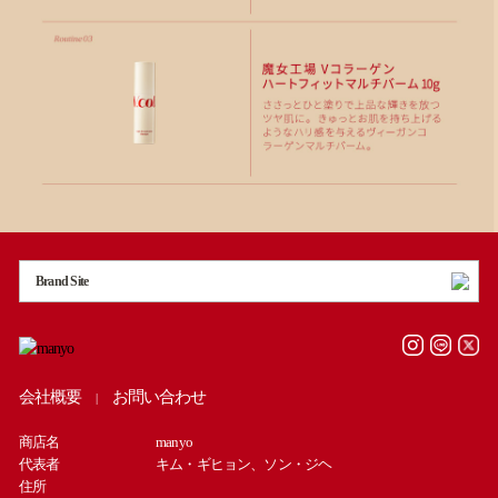
Brand Site
会社概要
お問い合わせ
|
商店名
manyo
代表者
キム・ギヒョン、ソン・ジヘ
住所