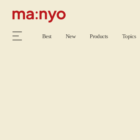
Best
New
Products
Topics