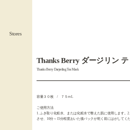
Stores
Thanks Berry ダージリ
Thanks Berry Darjeeling Tea Mask
容量３０枚 / ７５ｍL
ご使用方法
1. ふき取り化粧水、または化粧水で整えた肌に使用します。2
させ、10分～15分程度おいた後パックが乾く前にはがしてく