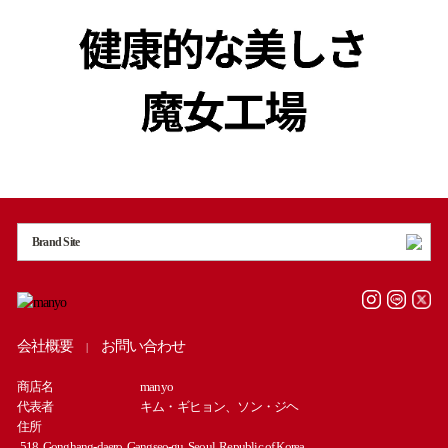
Brand Site
会社概要
お問い合わせ
|
商店名
manyo
代表者
キム・ギヒョン、ソン・ジヘ
住所
518, Gonghang-daero, Gangseo-gu, Seoul, Republic of Korea