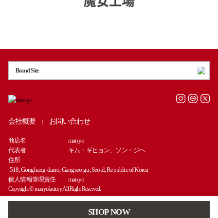
Brand Site
会社概要
お問い合わせ
|
商店名
manyo
代表者
キム・ギヒョン、ソン・ジヘ
住所
518, Gonghang-daero, Gangseo-gu, Seoul, Republic of Korea
個人情報管理責任
manyo
Copyright © manyofactory All Right Reserved.
SHOP NOW