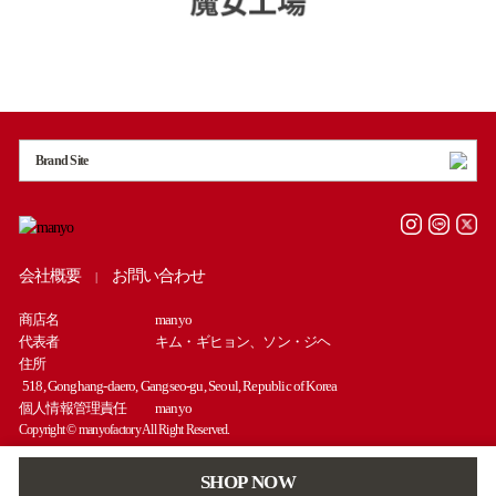
Brand Site
会社概要
お問い合わせ
|
商店名
manyo
代表者
キム・ギヒョン、ソン・ジヘ
住所
518, Gonghang-daero, Gangseo-gu, Seoul, Republic of Korea
個人情報管理責任
manyo
Copyright © manyofactory All Right Reserved.
SHOP NOW