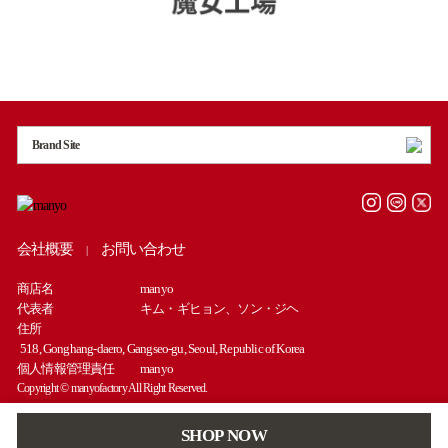
Brand Site
会社概要
お問い合わせ
|
商店名
manyo
代表者
キム・ギヒョン、ソン・ジヘ
住所
518, Gonghang-daero, Gangseo-gu, Seoul, Republic of Korea
個人情報管理責任
manyo
Copyright © manyofactory All Right Reserved.
SHOP NOW