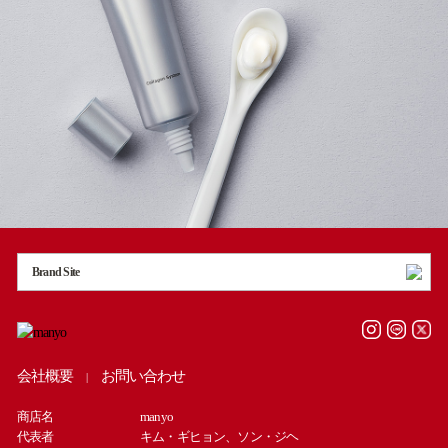
Brand Site
会社概要
お問い合わせ
|
商店名
manyo
代表者
キム・ギヒョン、ソン・ジヘ