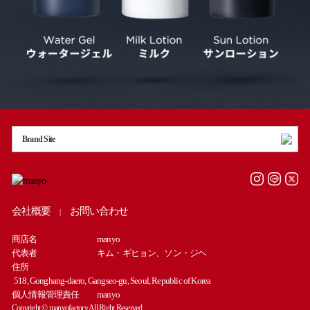
Brand Site
会社概要
お問い合わせ
|
商店名
manyo
代表者
キム・ギヒョン、ソン・ジヘ
住所
518, Gonghang-daero, Gangseo-gu, Seoul, Republic of Korea
個人情報管理責任
manyo
Copyright © manyofactory All Right Reserved.