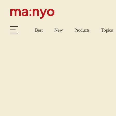
Best
New
Products
Topics