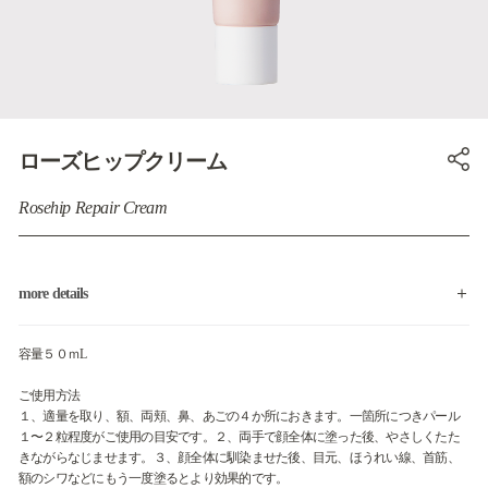
ローズヒップクリーム
Rosehip Repair Cream
more details
容量５０ｍL
ご使用方法
１、適量を取り、額、両頬、鼻、あごの４か所におきます。一箇所につきパール
１〜２粒程度がご使用の目安です。２、両手で顔全体に塗った後、やさしくたた
きながらなじませます。３、顔全体に馴染ませた後、目元、ほうれい線、首筋、
額のシワなどにもう一度塗るとより効果的です。