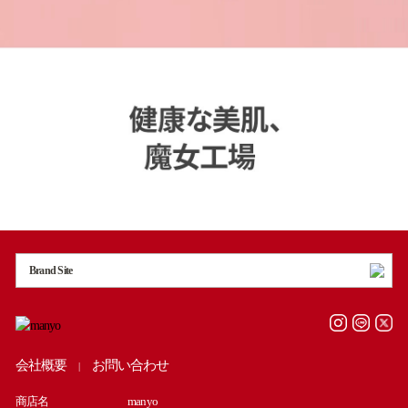
Brand Site
会社概要
お問い合わせ
|
商店名
manyo