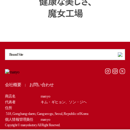
Brand Site
会社概要
お問い合わせ
|
商店名
manyo
代表者
キム・ギヒョン、ソン・ジヘ
住所
518, Gonghang-daero, Gangseo-gu, Seoul, Republic of Korea
個人情報管理責任
manyo
Copyright © manyofactory All Right Reserved.