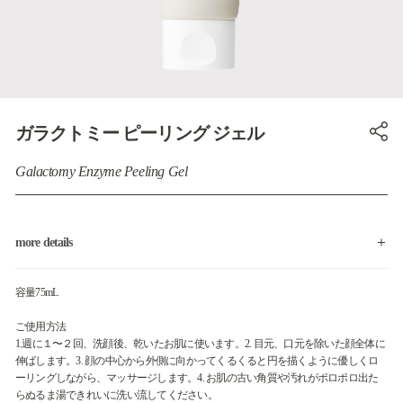
ガラクトミー ピーリング ジェル
Galactomy Enzyme Peeling Gel
more details
容量75mL
ご使用方法
1.週に１〜２回、洗顔後、乾いたお肌に使います。2. 目元、口元を除いた顔全体に
伸ばします。3. 顔の中心から外側に向かってくるくると円を描くように優しくロ
ーリングしながら、マッサージします。4. お肌の古い角質や汚れがポロポロ出た
らぬるま湯できれいに洗い流してください。