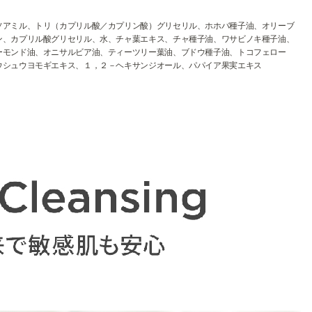
ソアミル、トリ（カプリル酸／カプリン酸）グリセリル、ホホバ種子油、オリーブ
ン、カプリル酸グリセリル、水、チャ葉エキス、チャ種子油、ワサビノキ種子油、
ーモンド油、オニサルビア油、ティーツリー葉油、ブドウ種子油、トコフェロー
ウシュウヨモギエキス、１，２－ヘキサンジオール、パパイア果実エキス