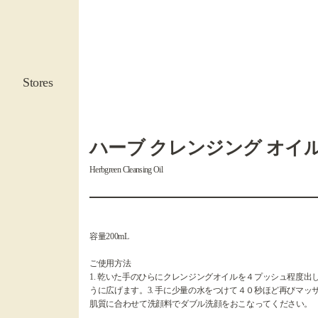
Stores
ハーブ クレンジング オイ
Herbgreen Cleansing Oil
容量200mL
ご使用方法
1. 乾いた手のひらにクレンジングオイルを４プッシュ程度出
うに広げます。3. 手に少量の水をつけて４０秒ほど再びマッサ
肌質に合わせて洗顔料でダブル洗顔をおこなってください。