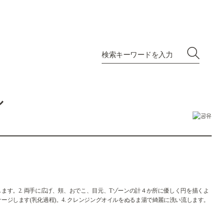
ル
します。2. 両手に広げ、頬、おでこ、目元、Tゾーンの計４か所に優しく円を描くよ
ージします(乳化過程)。4. クレンジングオイルをぬるま湯で綺麗に洗い流します。