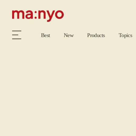
Best
New
Products
Topics