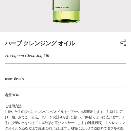
ハーブ クレンジング オイル
Herbgreen Cleansing Oil
more details
容量200mL
ご使用方法
1. 乾いた手のひらにクレンジングオイルを４プッシュ程度出します。2. 両手に広
げ、頬、おでこ、目元、Tゾーンの計４か所に優しく円を描くように広げます。3.
手に少量の水をつけて４０秒ほど再びマッサージします(乳化過程)。4. クレンジン
グオイルをぬるま湯で綺麗に洗い流します。肌質に合わせて洗顔料でダブル洗顔