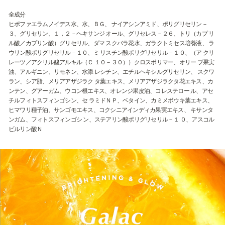
全成分
ヒポファエラムノイデス水、水、ＢＧ、 ナイアシンアミド、ポリグリセリン－
３、グリセリン、１，２－ヘキサンジ オール、グリセレス－２６、トリ（カプ リ
ル酸／カプリン酸）グリセリル、ダマ スクバラ花水、ガラクトミセス培養液、 ラ
ウリン酸ポリグリセリル－１０、ミ リスチン酸ポリグリセリル－１０、（ア クリ
レーツ／アクリル酸アルキル（Ｃ １０－３０））クロスポリマー、オリー ブ果実
油、アルギニン、リモネン、水添 レシチン、エチルヘキシルグリセリン、 スクワ
ラン、シア脂、メリアアザジラク タ葉エキス、メリアアザジラクタ花エキス、カ
ンテン、グアーガム、ウコン根エキス、オレンジ果皮油、コレステロー ル、アセ
チルフィトスフィンゴシン、セ ラミドＮＰ、ベタイン、カミメボウキ葉エキス、
ヒマワリ種子油、サンゴモエキス、コクシニアインディカ果実エキス、 キサンタ
ンガム、フィトスフィンゴシ ン、ステアリン酸ポリグリセリル－１ ０、アスコル
ビルリン酸Ｎ