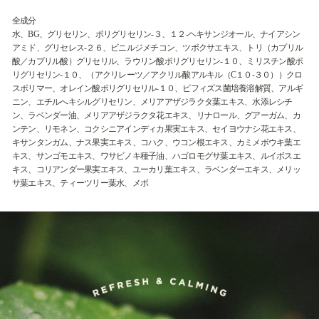
全成分
水、BG、グリセリン、ポリグリセリン‐３、１２‐ヘキサンジオール、ナイアシン
アミド、グリセレス‐２６、ビニルジメチコン、ツボクサエキス、トリ（カプリル
酸／カプリル酸）グリセリル、ラウリン酸ポリグリセリン‐１０、ミリスチン酸ポ
リグリセリン‐１０、（アクリレーツ／アクリル酸アルキル（C１０‐３０））クロ
スポリマー、オレイン酸ポリグリセリル‐１０、ビフィズス菌培養溶解質、アルギ
ニン、エチルへキシルグリセリン、メリアアザジラクタ葉エキス、水添レシチ
ン、ラベンダー油、メリアアザジラクタ花エキス、リナロール、グアーガム、カ
ンテン、リモネン、コクシニアインディカ果実エキス、セイヨウナシ花エキス、
キサンタンガム、ナス果実エキス、コハク、ウコン根エキス、カミメボウキ葉エ
キス、サンゴモエキス、ワサビノキ種子油、ハゴロモグサ葉エキス、ルイボスエ
キス、コリアンダー果実エキス、ユーカリ葉エキス、ラベンダーエキス、メリッ
サ葉エキス、ティーツリー葉水、メボ