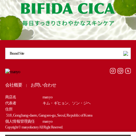
Brand Site
会社概要
お問い合わせ
|
商店名
manyo
代表者
キム・ギヒョン、ソン・ジヘ
住所
518, Gonghang-daero, Gangseo-gu, Seoul, Republic of Korea
個人情報管理責任
manyo
Copyright © manyofactory All Right Reserved.