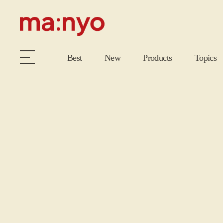
Best
New
Products
Topics