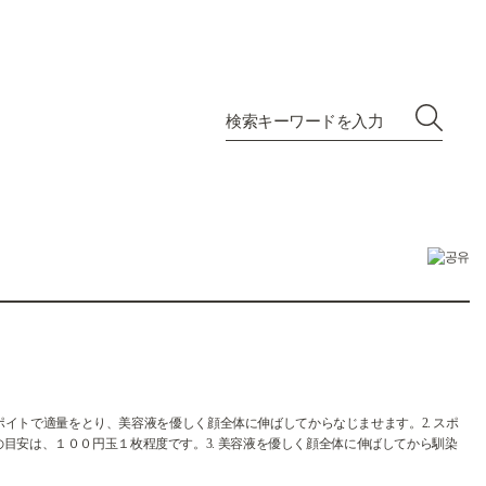
 スポイトで適量をとり、美容液を優しく顔全体に伸ばしてからなじませます。2. スポ
目安は、１００円玉１枚程度です。3. 美容液を優しく顔全体に伸ばしてから馴染