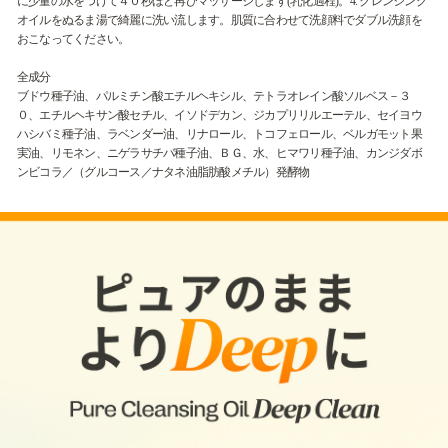
に少量の水をつけて４０秒ほど再びマッサージします(乳化過程)。4. クレンジング
オイルをぬるま湯で綺麗に洗い流します。肌質に合わせて洗顔料でダブル洗顔を
おこなってください。
全成分
ブドウ種子油、パルミチン酸エチルヘキシル、テトラオレイン酸ソルベス－３
０、エチルヘキサン酸セチル、イソドデカン、ジカプリリルエーテル、セイヨウ
ハシバミ種子油、ラベンダー油、リナロール、トコフェロール、ベルガモット果
実油、リモネン、ニゲラサチバ種子油、ＢＧ、水、ヒマワリ種子油、カンジダボ
ンビコラ／（グルコース／ナタネ油脂肪酸メチル）発酵物