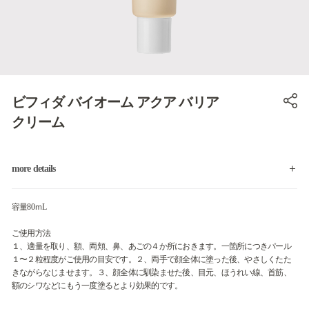
ビフィダ バイオーム アクア バリア
クリーム
more details
容量80ｍL
ご使用方法
１、適量を取り、額、両頬、鼻、あごの４か所におきます。一箇所につきパール
１〜２粒程度がご使用の目安です。２、両手で顔全体に塗った後、やさしくたた
きながらなじませます。３、顔全体に馴染ませた後、目元、ほうれい線、首筋、
額のシワなどにもう一度塗るとより効果的です。