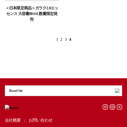
＜日本限定商品＞ガラク2.0エッ
センス 大容量80ｍL数量限定発
売
1
2
3
4
Brand Site
会社概要
お問い合わせ
|